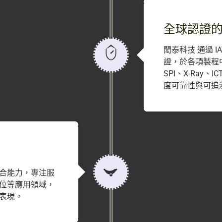
全球認證
閎泰科技 通過 IATF
證，於各項製程中
SPI、X-Ray
度可靠性與可追
合能力，專注服
位等應用領域，
表現。