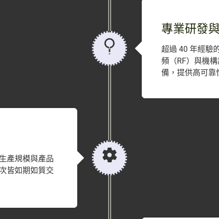
專業研發
超過 40 年經
頻（RF）與機
備，提供高可靠
生產規模與產品
次皆如期如質交